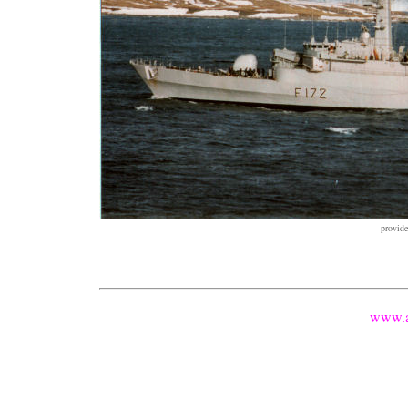
provid
www.a