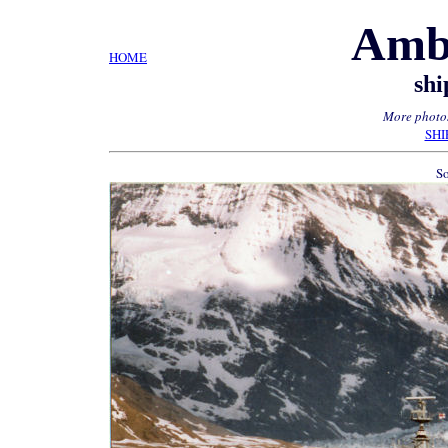
Amb
HOME
shi
More photos
SHI
So