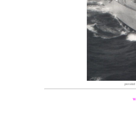
provided
w