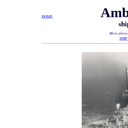
Amb
HOME
shi
More photos
SHIP